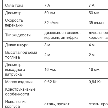
Сила тока
7 А
7 А
Диаметр
50 мм.
50 мм.
Скорость
32 л/мин.
35 л/мин.
перекачки
дизельное топливо,
дизельное
Тип жидкости
керосин, антифриз
керосин, 
Длина шнура
3 м.
4 м.
Высота подъёма
2 м.
2 м.
топлива
Диаметр
выходного
16 мм.
16 мм.
патрубка
Масса изделия
0,62 Кг.
0,64 Кг.
Конструктивные
особенности
Исполнение
сталь, прокат
сталь, пр
корпуса