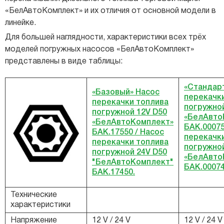
«БелАвтоКомплект» и их отличия от основной модели в
линейке.
Для большей наглядности, характеристики всех трёх
моделей погружных насосов «БелАвтоКомплект»
представлены в виде таблицы:
«Стандар
«Базовый» Насос
перекачк
перекачки топлива
погружной
погружной 12V D50
«БелАвто
«БелАвтоКомплект»
БAK.00075
БAK.17550 / Насос
перекачк
перекачки топлива
погружной
погружной 24V D50
«БелАвто
"БелАвтоКомплект"
БAK.00074
БAK.17450.
Технические
характеристики
Напряжение
12 V / 24 V
12 V / 24 V