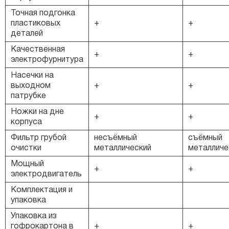
Точная подгонка
пластиковых
+
+
деталей
Качественная
+
+
электрофурнитура
Насечки на
выходном
+
+
патрубке
Ножки на дне
+
+
корпуса
Фильтр грубой
несъёмный
съёмный
очистки
металлический
металличе
Мощный
+
+
электродвигатель
Комплектация и
упаковка
Упаковка из
гофрокартона в
+
+