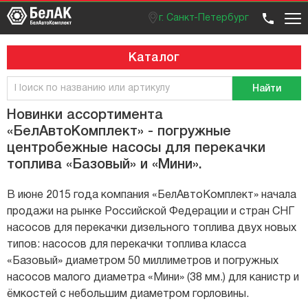
г. Санкт-Петербург
Оптовый отдел
Розничный отдел
+7 (812) 383 99 02
Вход / регистрация
Каталог
Найти
Новинки ассортимента
«БелАвтоКомплект» - погружные
центробежные насосы для перекачки
топлива «Базовый» и «Мини».
В июне 2015 года компания «БелАвтоКомплект» начала
продажи на рынке Российской Федерации и стран СНГ
насосов для перекачки дизельного топлива двух новых
типов: насосов для перекачки топлива класса
«Базовый» диаметром 50 миллиметров и погружных
насосов малого диаметра «Мини» (38 мм.) для канистр и
ёмкостей с небольшим диаметром горловины.