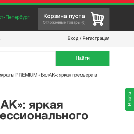
Корзина пуста
нкт-Петербург
Отложенные товары (0)
Вход
/
Регистрация
А
Найти
краты PREMIUM «БелАК»: яркая премьера в
Войти
АК»: яркая
фессионального