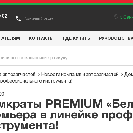
9 02
г. Са
Розничный отдел
ПАТЕЛЯМ
КОНТАКТЫ
ГДЕ КУПИТЬ
РУКОВОДСТВ
 автозапчастей
Новости компании и автозапчастей
Дом
профессионального инструмента!
20
мкраты PREMIUM «Бел
емьера в линейке про
трумента!