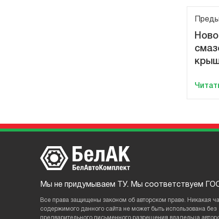
Преды
Ново
смаз
крыш
Читат
Мы не придумываем ТУ. Мы соответствуем ГОС
Все права защищены законом об авторском праве. Никакая ча
содержимого данного сайтa не может быть использована без
предварительного письменного разрешения владельца авторс