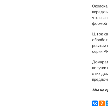
Окраска
передов
что зна
формой 
Шток ка
обработ
ровным 
серии P
Домкрат
получив
этих до
предпоч
Мы не п