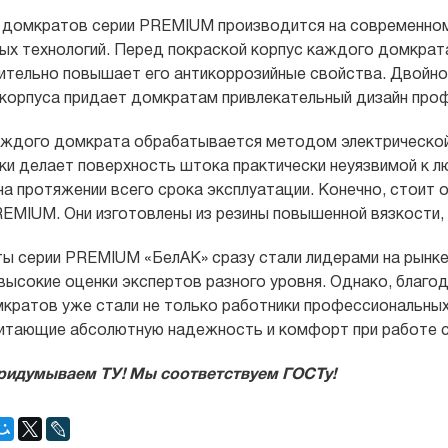
 домкратов серии PREMIUM производится на современном
ых технологий. Перед покраской корпус каждого домкрат
чительно повышает его антикоррозийные свойства. Двойное
корпуса придает домкратам привлекательный дизайн проф
ждого домкрата обрабатывается методом электрической 
ки делает поверхность штока практически неуязвимой к 
на протяжении всего срока эксплуатации. Конечно, стоит
REMIUM. Они изготовлены из резины повышенной вязкости,
ы серии PREMIUM «БелАК» сразу стали лидерами на рынке
 высокие оценки экспертов разного уровня. Однако, благо
мкратов уже стали не только работники профессиональных
итающие абсолютную надежность и комфорт при работе с
ридумываем ТУ! Мы соответствуем ГОСТу!