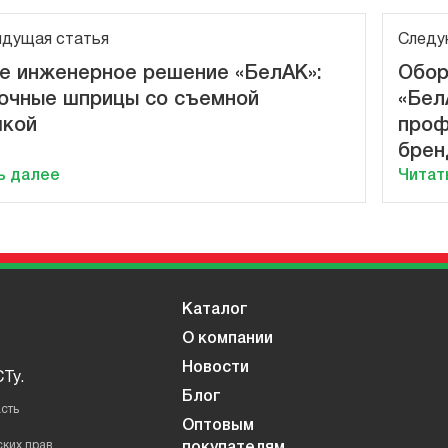
дущая статья
Следу
е инженерное решение «БелАК»:
Обор
очные шприцы со съемной
«Бел
кой
проф
брен
ь далее
Читат
Каталог
О компании
Новости
Ту.
Блог
сть
Оптовым
ких прав.
покупателям