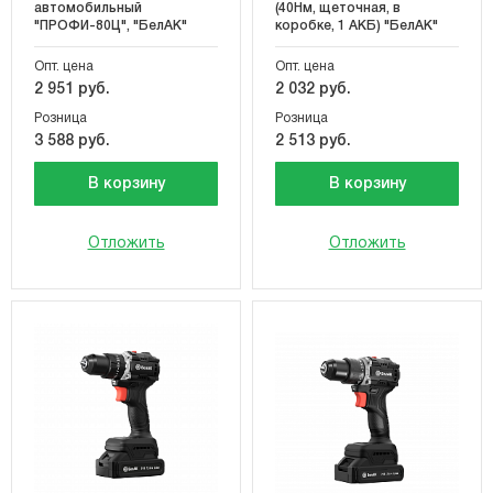
автомобильный
(40Нм, щеточная, в
"ПРОФИ-80Ц", "БелАК"
коробке, 1 АКБ) "БелАК"
Опт. цена
Опт. цена
2 951 руб.
2 032 руб.
Розница
Розница
3 588 руб.
2 513 руб.
В корзину
В корзину
Отложить
Отложить