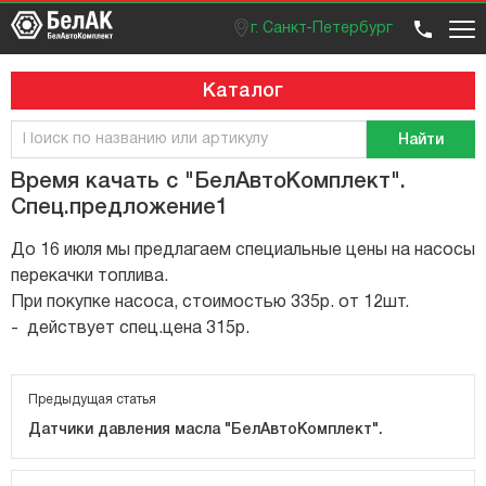
г. Санкт-Петербург
Оптовый отдел
Розничный отдел
+7 (812) 383 99 02
Вход / регистрация
Каталог
Найти
Время качать с "БелАвтоКомплект".
Спец.предложение1
До 16 июля мы предлагаем специальные цены на насосы
перекачки топлива.
При покупке насоса, стоимостью 335р. от 12шт.
- действует спец.цена 315р.
Предыдущая статья
Датчики давления масла "БелАвтоКомплект".