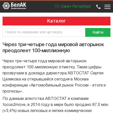
г. Санкт-Петербург
Оптовый отдел
Розничный отдел
+7 (812) 383 99 02
Вход / регистрация
Каталог
Найти
Через три-четыре года мировой авторынок
преодолеет 100-миллионную
Через три-четыре года мировой авторынок
преодолеет 100-миллионную отметку. Такие цифры
прозвучали в докладе директора АВТОСТАТ Cергея
Целикова на открывшейся сегодня в Москве
конференции «Автомобильный рынок России - итоги и
прогнозы».
По данным агентства АВТОСТАТ и компании
focus2move, в 2014 году в мире было продано 87,0 млн.
(+3,4%) новых легковых и легких коммерческих