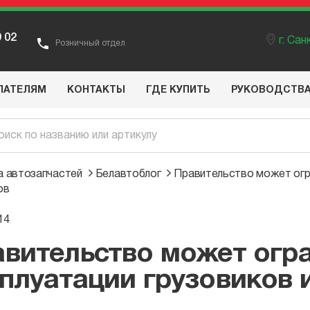
9 02
г. Са
Розничный отдел
ПАТЕЛЯМ
КОНТАКТЫ
ГДЕ КУПИТЬ
РУКОВОДСТВ
 автозапчастей
Белавтоблог
Правительство может огра
ов
14
вительство может огр
плуатации грузовиков 