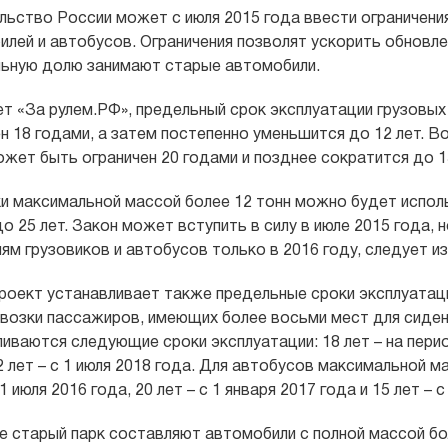
льство России может с июля 2015 года ввести ограничения
илей и автобусов. Ограничения позволят ускорить обновле
льную долю занимают старые автомобили.
т «За рулем.РФ», предельный срок эксплуатации грузовых
н 18 годами, а затем постепенно уменьшится до 12 лет. В
жет быть ограничен 20 годами и позднее сократится до 15
и максимальной массой более 12 тонн можно будет исполь
о 25 лет. Закон может вступить в силу в июле 2015 года,
ям грузовиков и автобусов только в 2016 году, следует и
роект устанавливает также предельные сроки эксплуатаци
возки пассажиров, имеющих более восьми мест для сидени
иваются следующие сроки эксплуатации: 18 лет – на период
2 лет – с 1 июля 2018 года. Для автобусов максимальной м
 1 июля 2016 года, 20 лет – с 1 января 2017 года и 15 лет – с
е старый парк составляют автомобили с полной массой бо