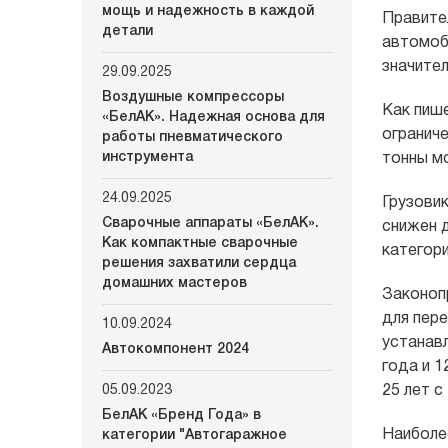
мощь и надежность в каждой
Правите
детали
автомоб
значите
29.09.2025
Воздушные компрессоры
Как пише
«БелАК». Надежная основа для
ограниче
работы пневматического
инструмента
тонны мо
24.09.2025
Грузовик
Сварочные аппараты «БелАК».
снижен д
Как компактные сварочные
категори
решения захватили сердца
домашних мастеров
Законоп
для пере
10.09.2024
устанавл
Автокомпонент 2024
года и 1
05.09.2023
25 лет с
БелАК «Бренд Года» в
Наиболе
категории "Автогаражное