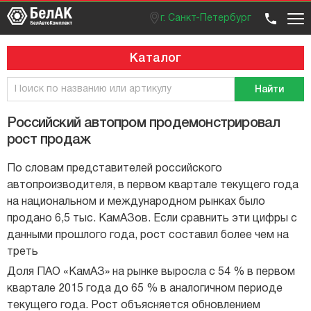
г. Санкт-Петербург
Оптовый отдел
Розничный отдел
+7 (812) 383 99 02
Вход / регистрация
Каталог
Найти
Российский автопром продемонстрировал
рост продаж
По словам представителей российского
автопроизводителя, в первом квартале текущего года
на национальном и международном рынках было
продано 6,5 тыс. КамАЗов. Если сравнить эти цифры с
данными прошлого года, рост составил более чем на
треть
Доля ПАО «КамАЗ» на рынке выросла с 54 % в первом
квартале 2015 года до 65 % в аналогичном периоде
текущего года. Рост объясняется обновлением