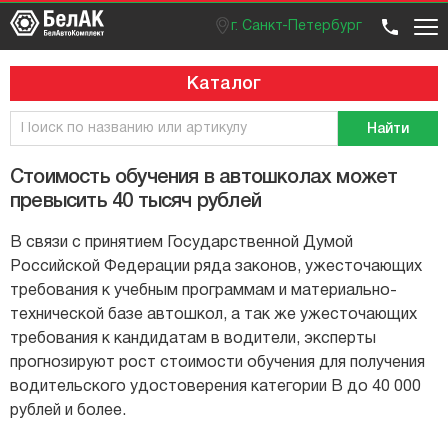
г. Санкт-Петербург
Оптовый отдел
Розничный отдел
+7 (812) 383 99 02
Вход / регистрация
Каталог
Найти
Стоимость обучения в автошколах может
превысить 40 тысяч рублей
В связи с принятием Государственной Думой
Российской Федерации ряда законов, ужесточающих
требования к учебным программам и материально-
технической базе автошкол, а так же ужесточающих
требования к кандидатам в водители, эксперты
прогнозируют рост стоимости обучения для получения
водительского удостоверения категории В до 40 000
рублей и более.