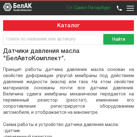
г. Санкт-Петербург
Оптовый отдел
Розничный отдел
+7 (812) 383 99 02
Вход / регистрация
Каталог
Найти
Датчики давления масла
"БелАвтоКомплект".
Принцип работы датчика давления масла основан на
свойстве деформации упругой мембраны под действием
давления жидкости (масла) или газа. На этом свойстве
материалов основаны почти все датчики давления.
Величина сдвига мембраны механически передается на
переменный резистор (реостат), изменение его
сопротивления регистрируется оборудованием
автомобиля, и отображается на манометре.
Схема работы и устройство датчика давления масла:
-датчик