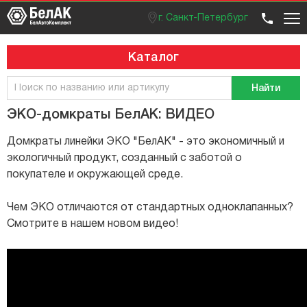
г. Санкт-Петербург
Оптовый отдел
Розничный отдел
+7 (812) 383 99 02
Вход / регистрация
Каталог
Найти
ЭКО-домкраты БелАК: ВИДЕО
Домкраты линейки ЭКО "БелАК" - это экономичный и
экологичный продукт, созданный с заботой о
покупателе и окружающей среде.
Чем ЭКО отличаются от стандартных одноклапанных?
Смотрите в нашем новом видео!