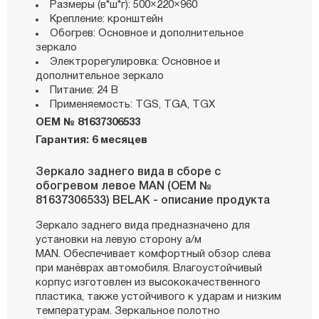
Размеры (в*ш*г): 500×220×960
Крепление: кронштейн
Обогрев: Основное и дополнительное
зеркало
Электрорегулировка: Основное и
дополнительное зеркало
Питание: 24 В
Применяемость: TGS, TGA, TGX
OEM № 81637306533
Гарантия: 6 месяцев
Зеркало заднего вида в сборе с
обогревом левое MAN (OEM №
81637306533) BELAK - описание продукта
Зеркало заднего вида предназначено для
установки на левую сторону а/м
MAN. Обеспечивает комфортный обзор слева
при манёврах автомобиля. Влагоустойчивый
корпус изготовлен из высококачественного
пластика, также устойчивого к ударам и низким
температурам. Зеркальное полотно