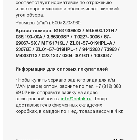
соответствует нормативам по отражению
и светопреломлению и обеспечивает широкий
угол обзора.
Размеры (в*ш*г): 500×220×960.
Кросс-номера: 81637306533 / 59.5800.121H /
038.193-00A / 3.86309SP / T0227-3006 / 87-
29067-SX / MTS1719L / ZL01-57-019HPL-A /
23076E / ZL01-57-019HPL-1 / 9443263 / 73983 /
M4300113 / 022.133 / 0304-301931 / 100003 /
Информация для оптовых покупателей
Чтобы купить зеркало заднего вида для а/м
MAN (левое) оптом, звоните по тел. +7 (812) 383
99 02 или отправьте заявку на адрес
электронной почты
info@belak.ru
. Товар
доставляется в фирменных складских
коробках, в каждой по 1 ед. товара весом в 4 кг.