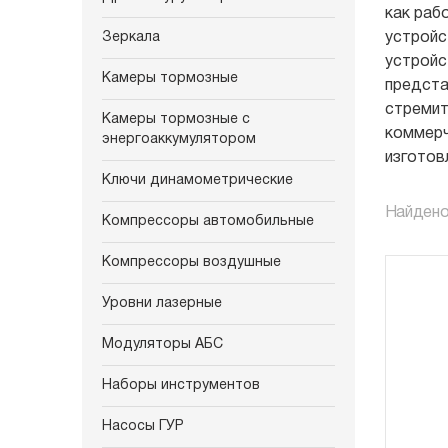
как раб
Зеркала
устройс
устройс
Камеры тормозные
предста
стремит
Камеры тормозные с
коммерч
энергоаккумулятором
изготов
Ключи динамометрические
Найдено
Компрессоры автомобильные
Компрессоры воздушные
Уровни лазерные
Модуляторы АБС
Наборы инструментов
Насосы ГУР