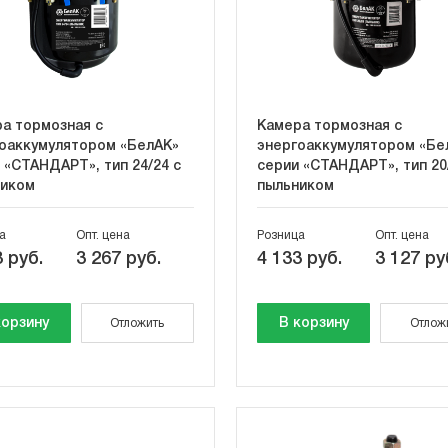
а тормозная с
Камера тормозная с
оаккумулятором «БелАК»
энергоаккумулятором «Бе
 «СТАНДАРТ», тип 24/24 с
серии «СТАНДАРТ», тип 20
ником
пыльником
а
Опт. цена
Розница
Опт. цена
 руб.
3 267 руб.
4 133 руб.
3 127 ру
корзину
В корзину
Отложить
Отлож