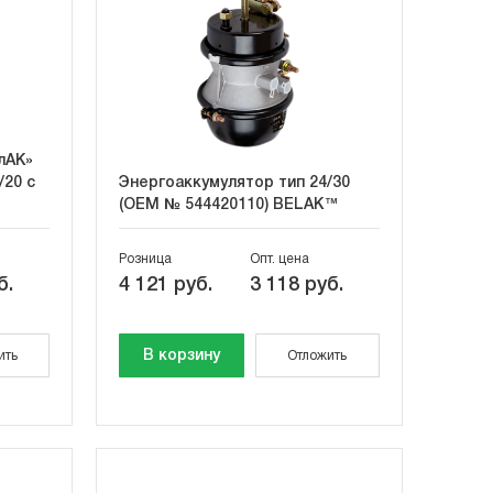
лАК»
/20 с
Энергоаккумулятор тип 24/30
(OEM № 544420110) BELAK™
Розница
Опт. цена
б.
4 121 руб.
3 118 руб.
В корзину
ить
Отложить