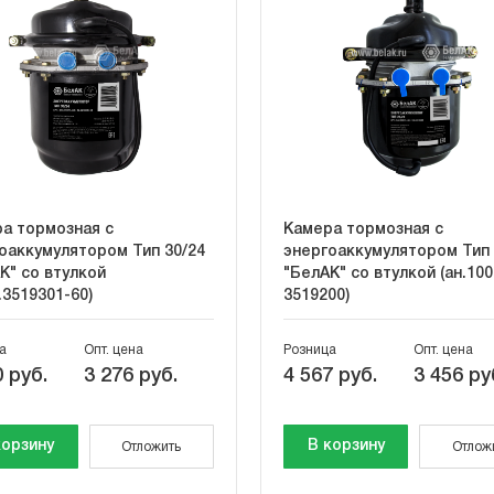
а тормозная с
Камера тормозная с
оаккумулятором Тип 30/24
энергоаккумулятором Тип 
К" со втулкой
"БелАК" со втулкой (ан.100
.3519301-60)
3519200)
а
Опт. цена
Розница
Опт. цена
 руб.
3 276 руб.
4 567 руб.
3 456 ру
корзину
В корзину
Отложить
Отлож