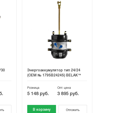
/30
Энергоаккумулятор тип 24/24
(OEM № 179SB2424S) BELAK™
Розница
Опт. цена
б.
5 148 руб.
3 895 руб.
В корзину
ить
Отложить