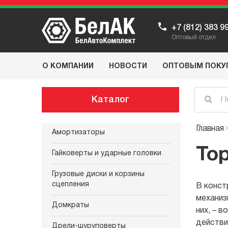
+7 (812) 383 9
Оптовый отдел
О КОМПАНИИ
НОВОСТИ
ОПТОВЫМ ПОКУ
Каталог
Главная
Амортизаторы
То
Гайковерты и ударные головки
Грузовые диски и корзины
сцепления
В конст
механиз
Домкраты
них, – 
действи
Дрели-шуруповерты