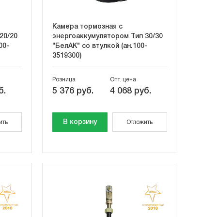
Камера тормозная с
20/20
энергоаккумулятором Тип 30/30
00-
"БелАК" со втулкой (ан.100-
3519300)
Розница
Опт. цена
б.
5 376 руб.
4 068 руб.
В корзину
ить
Отложить