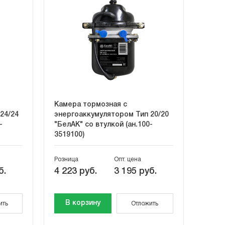
Камера тормозная с
24/24
энергоаккумулятором Тип 20/20
-
"БелАК" со втулкой (ан.100-
3519100)
Розница
Опт. цена
б.
4 223 руб.
3 195 руб.
В корзину
ить
Отложить