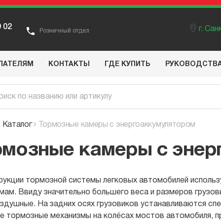
9 02
г. Са
Розничный отдел
ПАТЕЛЯМ
КОНТАКТЫ
ГДЕ КУПИТЬ
РУКОВОДСТВ
Каталог
Тормозные камеры с энергоаккумулятором
рмозные камеры с энер
рукции тормозной системы легковых автомобилей использ
мам. Ввиду значительно большего веса и размеров грузов
воздушные. На задних осях грузовиков устанавливаются сп
е тормозные механизмы на колёсах мостов автомобиля, п