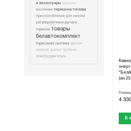
и аксессуары
зеркала
масленки
перекачка топлива
приспособления для смазки
регулировочные рычаги
товары
тормоза
белавтокомплект
тормозная система
фитинг
прямой
фитинг тройник
электродвигатель
Камер
энерг
"БелА
(ан.25
Розниц
4 330
В 