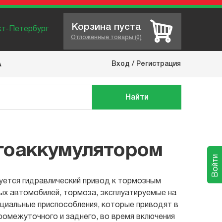
Корзина пуста
нкт-Петербург
Отложенные товары (0)
Вход
/
Регистрация
А
Найти
гоаккумулятором
Войти
уется гидравлический привод к тормозным
ых автомобилей, тормоза, эксплуатируемые на
ециальные приспособления, которые приводят в
ромежуточного и заднего, во время включения