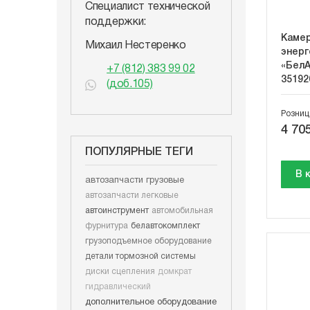
Специалист технической
поддержки:
Камер
Михаил Нестеренко
энерг
«БелА
+7 (812) 383 99 02
35192
(доб.105)
Розниц
4 705
ПОПУЛЯРНЫЕ ТЕГИ
В 
автозапчасти грузовые
автозапчасти легковые
автоинструмент
автомобильная
фурнитура
белавтокомплект
грузоподъемное оборудование
детали тормозной системы
диски сцепления
домкрат
гидравлический
дополнительное оборудование