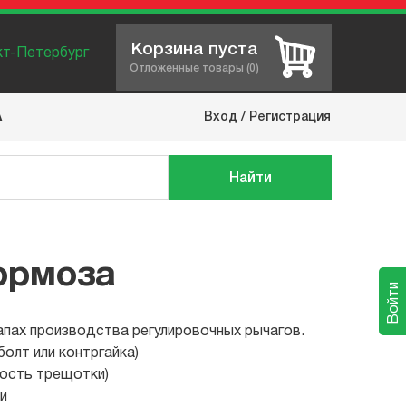
Корзина пуста
нкт-Петербург
Отложенные товары (0)
Вход
/
Регистрация
А
Найти
ормоза
Войти
апах производства регулировочных рычагов.
олт или контргайка)
ность трещотки)
и