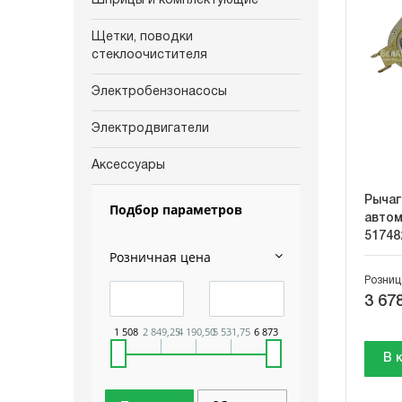
Шприцы и комплектующие
Щетки, поводки
стеклоочистителя
Электробензонасосы
Электродвигатели
Аксессуары
Рычаг
Подбор параметров
автом
51748
Розничная цена
Розниц
3 678
1 508
2 849,25
4 190,50
5 531,75
6 873
В 