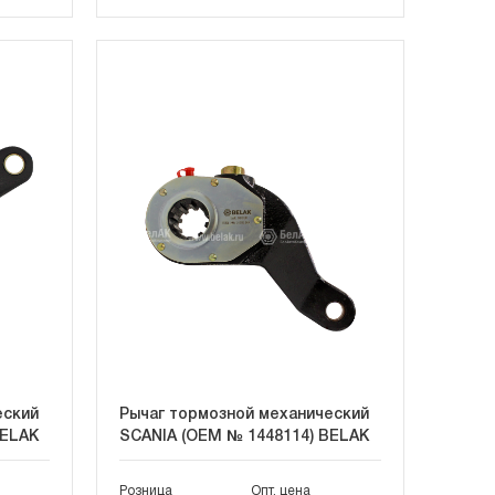
еский
Рычаг тормозной механический
BELAK
SCANIA (OEM № 1448114) BELAK
Розница
Опт. цена