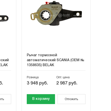
Рычаг тормозной
еский
автоматический SCANIA (OEM №
ELAK
1358635) BELAK
Розница
Опт. цена
б.
3 948 руб.
2 987 руб.
В корзину
ить
Отложить