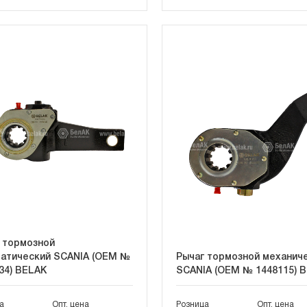
 тормозной
атический SCANIA (OEM №
Рычаг тормозной механич
34) BELAK
SCANIA (OEM № 1448115) 
а
Опт. цена
Розница
Опт. цена