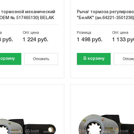
 тормозной механический
Рычаг тормоза регулиров
OEM № 517465130) BELAK
"БелАК" (ан.64221-3501236)
а
Опт. цена
Розница
Опт. цена
 руб.
1 224 руб.
1 498 руб.
1 133 ру
корзину
В корзину
Отложить
Отлож