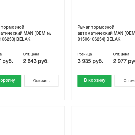
 тормозной
Рычаг тормозной
атический MAN (OEM №
автоматический MAN (OE
106253) BELAK
81506106254) BELAK
а
Опт. цена
Розница
Опт. цена
 руб.
2 843 руб.
3 935 руб.
2 977 ру
корзину
В корзину
Отложить
Отлож