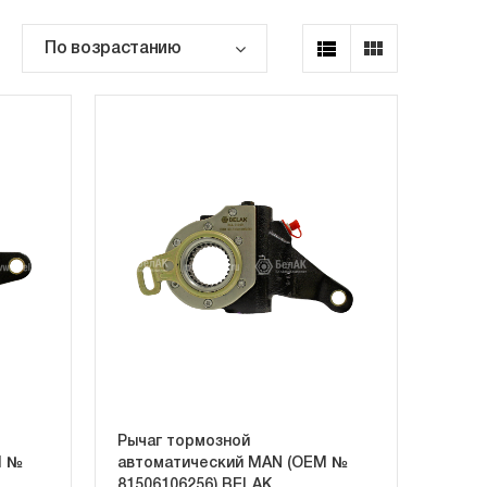
Рычаг тормозной
M №
автоматический MAN (OEM №
81506106256) BELAK