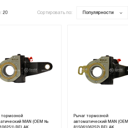
:
20
Сортировать по:
 тормозной
Рычаг тормозной
атический MAN (OEM №
автоматический MAN (OE
106251) BELAK
81506106252) BELAK