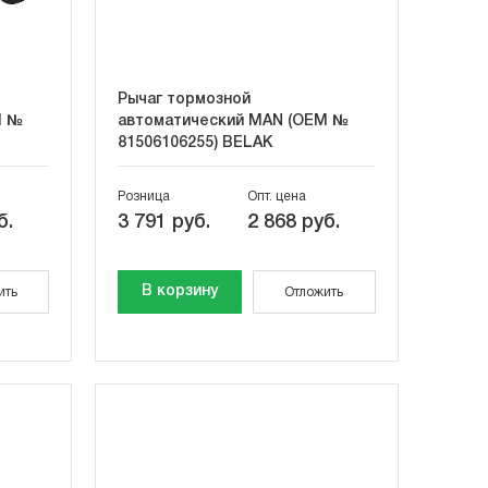
Рычаг тормозной
M №
автоматический MAN (OEM №
81506106255) BELAK
Розница
Опт. цена
б.
3 791 руб.
2 868 руб.
В корзину
ить
Отложить