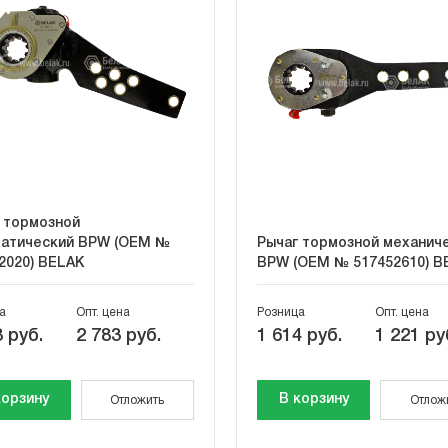
 тормозной
атический BPW (OEM №
Рычаг тормозной механич
2020) BELAK
BPW (OEM № 517452610) B
а
Опт. цена
Розница
Опт. цена
 руб.
2 783 руб.
1 614 руб.
1 221 ру
корзину
В корзину
Отложить
Отлож