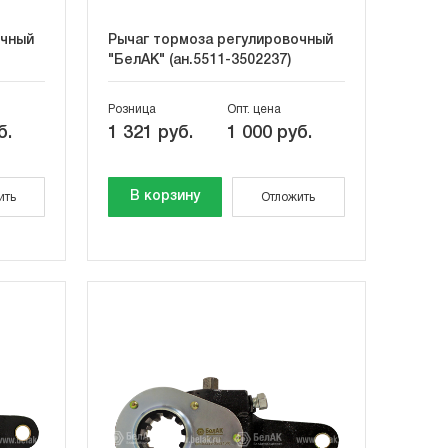
очный
Рычаг тормоза регулировочный
"БелАК" (ан.5511-3502237)
Розница
Опт. цена
б.
1 321 руб.
1 000 руб.
В корзину
ить
Отложить