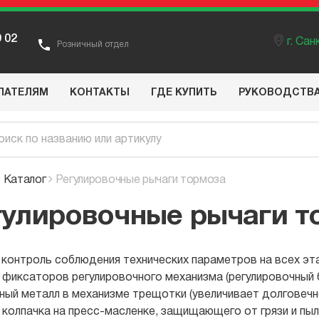
9 02
г. Са
Розничный отдел
ПАТЕЛЯМ
КОНТАКТЫ
ГДЕ КУПИТЬ
РУКОВОДСТВ
Каталог
Регулировочные рычаги тормоза
гулировочные рычаги т
 контроль соблюдения технических параметров на всех эт
 фиксаторов регулировочного механизма (регулировочный б
ный металл в механизме трещотки (увеличивает долговеч
 колпачка на пресс-масленке, защищающего от грязи и пыл