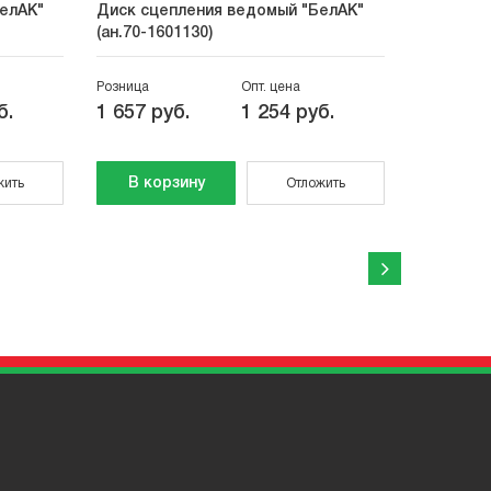
елАК"
Диск сцепления ведомый "БелАК"
Диск сце
(ан.70-1601130)
(ан.130-1
Розница
Опт. цена
Розница
б.
1 657 руб.
1 254 руб.
8 333 р
В корзину
В кор
жить
Отложить