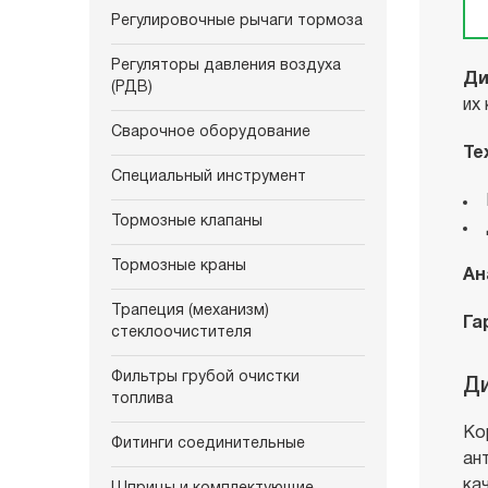
Регулировочные рычаги тормоза
Регуляторы давления воздуха
Ди
(РДВ)
их
Сварочное оборудование
Те
Специальный инструмент
Тормозные клапаны
Тормозные краны
Ан
Трапеция (механизм)
Га
стеклоочистителя
Фильтры грубой очистки
Ди
топлива
Ко
Фитинги соединительные
ан
ка