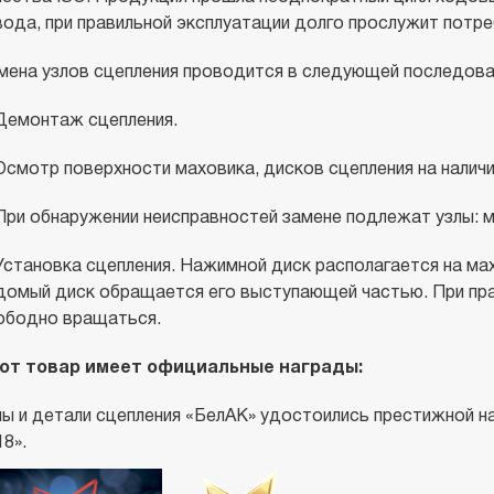
вода, при правильной эксплуатации долго прослужит потре
мена узлов сцепления проводится в следующей последова
 Демонтаж сцепления.
 Осмотр поверхности маховика, дисков сцепления на налич
 При обнаружении неисправностей замене подлежат узлы: м
 Установка сцепления. Нажимной диск располагается на ма
домый диск обращается его выступающей частью. При пр
ободно вращаться.
от товар имеет официальные награды:
лы и детали сцепления «БелАК» удостоились престижной н
8».