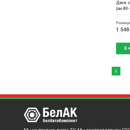
Диск 
(ан.80
Розница
1 548
В 