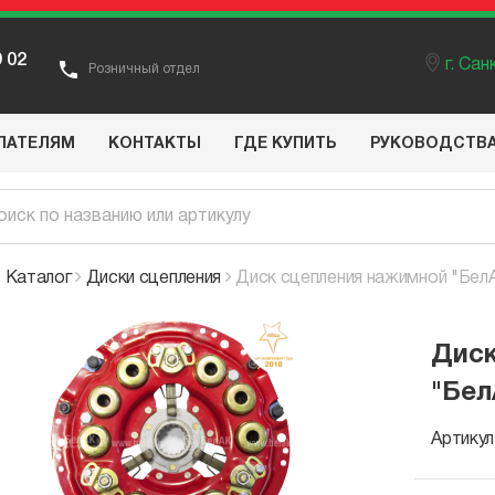
9 02
г. Са
Розничный отдел
ПАТЕЛЯМ
КОНТАКТЫ
ГДЕ КУПИТЬ
РУКОВОДСТВ
Каталог
Диски сцепления
Диск сцепления нажимной "БелА
Диск
"Бел
Артикул