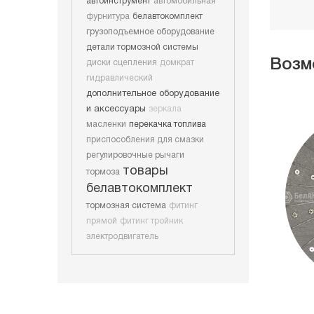
автоинструмент
автомобильная
фурнитура
белавтокомплект
грузоподъемное оборудование
детали тормозной системы
Возм
диски сцепления
домкрат
гидравлический
дополнительное оборудование
и аксессуары
зеркала
масленки
перекачка топлива
приспособления для смазки
регулировочные рычаги
товары
тормоза
белавтокомплект
тормозная система
фитинг
прямой
фитинг тройник
электродвигатель