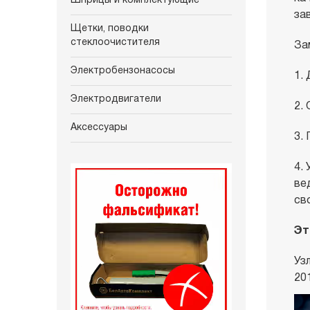
Шприцы и комплектующие
за
Щетки, поводки
стеклоочистителя
За
Электробензонасосы
1.
Электродвигатели
2.
Аксессуары
3.
4.
ве
св
Эт
Уз
201