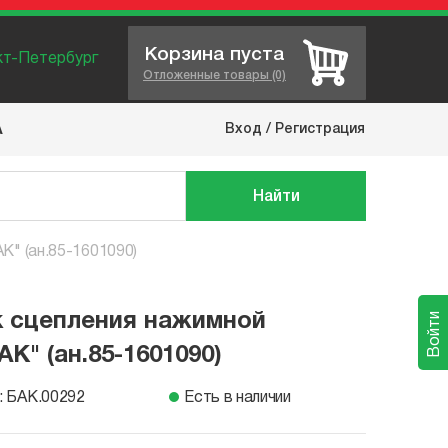
Корзина пуста
нкт-Петербург
Отложенные товары (0)
Вход
/
Регистрация
А
Найти
К" (ан.85-1601090)
 сцепления нажимной
Войти
АК" (ан.85-1601090)
: БАК.00292
Есть в наличии