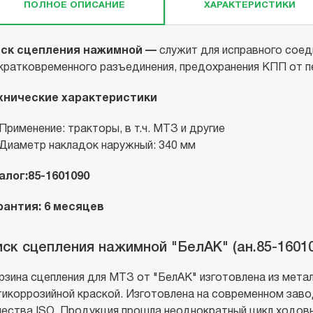
ПОЛНОЕ ОПИСАНИЕ
ХАРАКТЕРИСТИКИ
ск сцепления нажимной —
служит для исправного соеди
 кратковременного разъединения, предохранения КПП от п
хнические характеристики
Применение: тракторы, в т.ч. МТЗ и другие
Диаметр накладок наружный: 340 мм
алог:85-1601090
рантия: 6 месяцев
ск сцепления нажимной "БелАК" (ан.85-16010
рзина сцепления для МТЗ от "БелАК" изготовлена из мета
тикоррозийной краской. Изготовлена на современном зав
чества ISO. Продукция прошла неоднократный цикл ходов