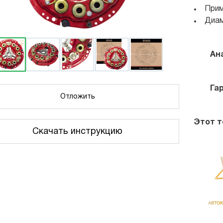
Прим
Диам
Ан
Га
Отложить
Этот т
Скачать инструкцию