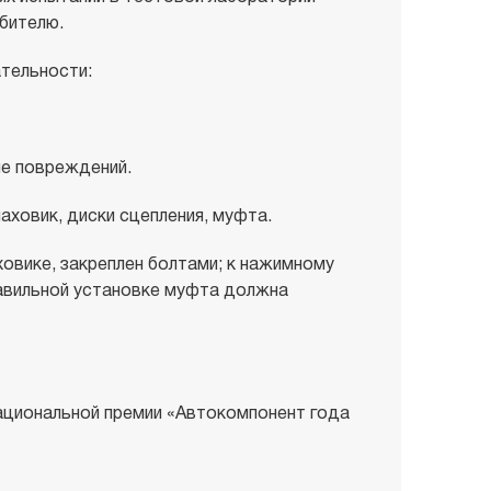
бителю.
тельности:
ие повреждений.
аховик, диски сцепления, муфта.
ховике, закреплен болтами; к нажимному
авильной установке муфта должна
ациональной премии «Автокомпонент года