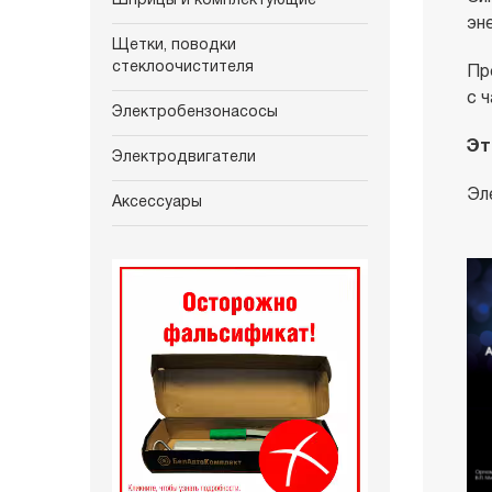
Шприцы и комплектующие
эн
Щетки, поводки
стеклоочистителя
Пр
с 
Электробензонасосы
Эт
Электродвигатели
Эл
Аксессуары