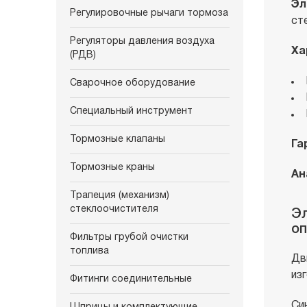
Эл
Регулировочные рычаги тормоза
ст
Регуляторы давления воздуха
Ха
(РДВ)
Сварочное оборудование
Специальный инструмент
Тормозные клапаны
Га
Тормозные краны
Ан
Трапеция (механизм)
стеклоочистителя
Эл
оп
Фильтры грубой очистки
топлива
Дв
из
Фитинги соединительные
Си