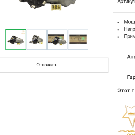
Артикул
Мощн
Напр
Прим
Ан
Отложить
Га
Этот т