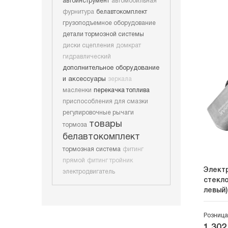
автоинструмент
автомобильная
фурнитура
белавтокомплект
грузоподъемное оборудование
детали тормозной системы
диски сцепления
домкрат
гидравлический
дополнительное оборудование
и аксессуары
зеркала
масленки
перекачка топлива
приспособления для смазки
регулировочные рычаги
товары
тормоза
белавтокомплект
тормозная система
фитинг
прямой
фитинг тройник
Элект
электродвигатель
стекло
левый)
Розница
1 302