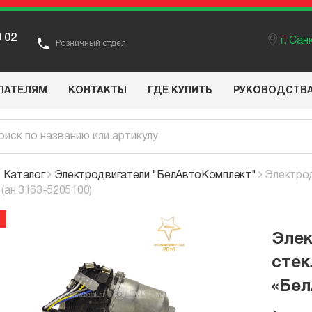
9 02
г. Са
Розничный отдел
ПАТЕЛЯМ
КОНТАКТЫ
ГДЕ КУПИТЬ
РУКОВОДСТВ
Каталог
Электродвигатели "БелАвтоКомплект"
Электрод
(ан.3163-5205100)
Элек
стек
«Бел