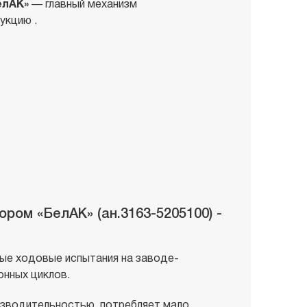
елАК»
— главный механизм
укцию .
ром «БелАК» (ан.3163-5205100) -
ые ходовые испытания на заводе-
онных циклов.
изводительностью, потребляет мало