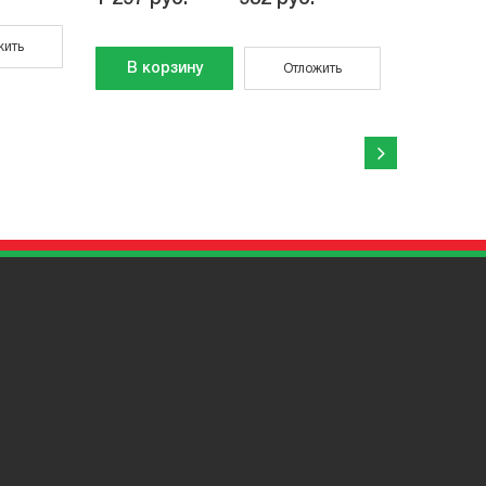
жить
В корзину
В кор
Отложить