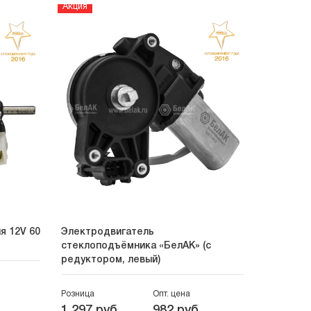
Акция
Акция
я 12V 60
Электродвигатель
Электрод
стеклоподъёмника «БелАК» (с
стёкол 1
редуктором, левый)
(ан.2110-
Розница
Опт. цена
Розница
1 297 руб.
982 руб.
175 руб