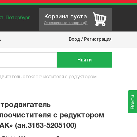
Корзина пуста
нкт-Петербург
Отложенные товары (0)
Вход
/
Регистрация
А
Найти
вигатель стеклоочистителя с редуктором
Войти
тродвигатель
лоочистителя с редуктором
АК» (ан.3163-5205100)