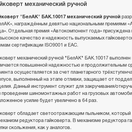
йковерт механический ручной
йковерт "БелАК" БАК.10017 механический ручной
разр
елАК», награждённым девятью национальными премиями «А
да». Отдельная премия «Автокомпонент года» присуждена 
 высокое качество и надежность выпускаемых гайковерт
рмам сертификации ISO9001 и ЕАС.
йковерт механический ручной "БелАК" БАК.10017 выполнен
личается повышенной надежностью и продолжительным ср
мента осуществляется за счет планетарного трёхступенча
рпусе, выполненный на этапе отливки, защищает от поддел
делия. Данный инструмент служит для закручивания/откруч
и проведении шиномонтажных работ на грузовых автомобиля
иложенное усилие будет увеличено в 64 раз.
йковерт обладает светоотражающим пыльником, который 
механизм редуктора гайковерта. В механизме редуктора га
лки скольжения, как у аналогов.