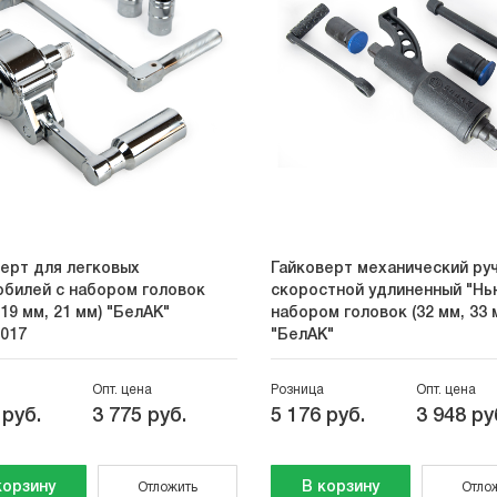
ерт для легковых
Гайковерт механический руч
билей с набором головок
скоростной удлиненный "Нь
 19 мм, 21 мм) "БелАК"
набором головок (32 мм, 33 
017
"БелАК"
Опт. цена
Розница
Опт. цена
 руб.
3 775 руб.
5 176 руб.
3 948 ру
корзину
В корзину
Отложить
Отло