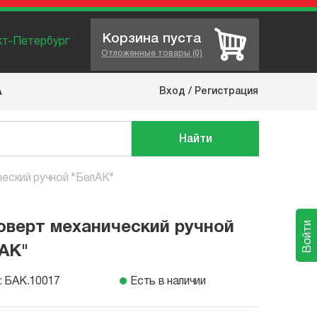
Корзина пуста
нкт-Петербург
Отложенные товары (0)
Вход
/
Регистрация
А
Найти
ческий ручной "БелАК"
оверт механический ручной
Войти
АК"
: БАК.10017
Есть в наличии