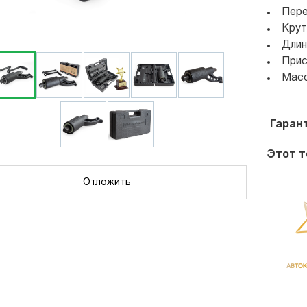
Пере
Крут
Длин
Прис
Масс
Гаран
Этот т
Отложить