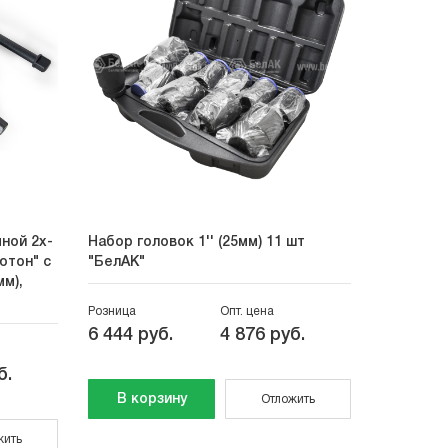
ной 2х-
Набор головок 1'' (25мм) 11 шт
Гайковер
ютон" с
"БелАК"
"БелАвто
мм),
Розница
Опт. цена
Розница
6 444 руб.
4 876 руб.
4 134 р
б.
В корзину
В кор
Отложить
жить