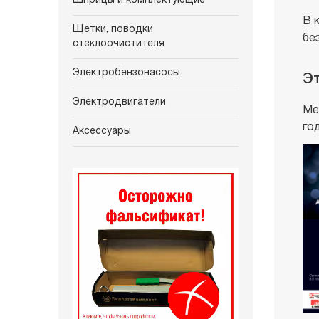
Шприцы и комплектующие
В 
Щетки, поводки
бе
стеклоочистителя
Электробензонасосы
Эт
Электродвигатели
Ме
го
Аксессуары