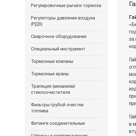
Га
Регулировочные рычаги тормоза
Га
Регуляторы давления воздуха
(РДВ)
«Б
го
Сварочное оборудование
за
но
Специальный инструмент
Га
Тормозные клапаны
от
Тормозные краны
мо
ко
Трапеция (механизм)
из
стеклоочистителя
пр
пр
Фильтры грубой очистки
топлива
Га
Фитинги соединительные
в 
вту