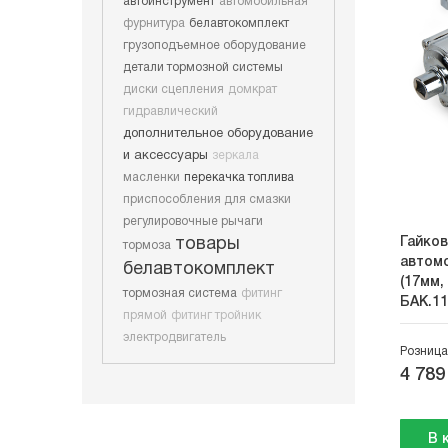
автоинструмент
автомобильная
фурнитура
белавтокомплект
грузоподъемное оборудование
детали тормозной системы
диски сцепления
домкрат
гидравлический
дополнительное оборудование
и аксессуары
зеркала
масленки
перекачка топлива
приспособления для смазки
регулировочные рычаги
товары
Гайков
тормоза
автомо
белавтокомплект
(17мм,
тормозная система
фитинг
БАК.11
прямой
фитинг тройник
электродвигатель
Розница
4 789
В 