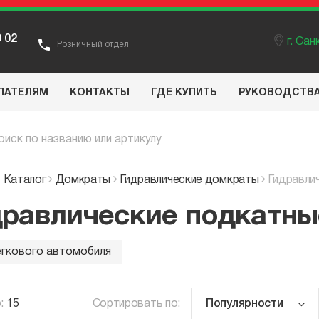
9 02
г. Са
Розничный отдел
ПАТЕЛЯМ
КОНТАКТЫ
ГДЕ КУПИТЬ
РУКОВОДСТВ
Каталог
Домкраты
Гидравлические домкраты
Гидравли
дравлические подкатн
егкового автомобиля
:
15
Сортировать по: