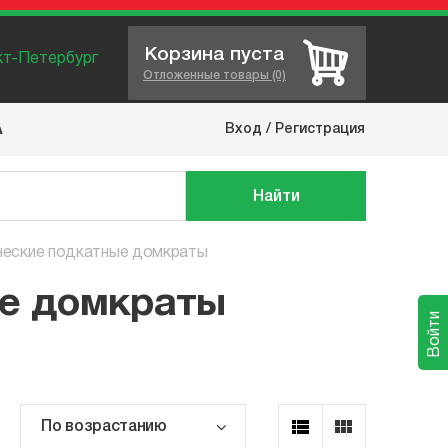
Корзина пуста
нкт-Петербург
Отложенные товары (0)
Вход
/
Регистрация
А
Найти
ческие подкатные домкраты
ые домкраты
Войти