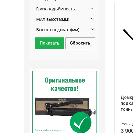
Грузоподъёмность
MAX высота(мм)
Высота подхвата(мм)
Домкр
подка
тонны
Розниц
3 900