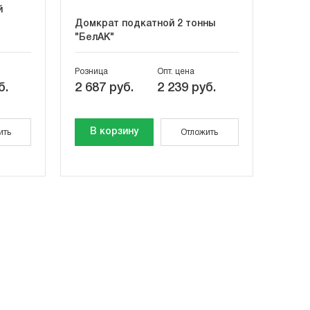
й
Домкрат подкатной 2 тонны
"БелАК"
Розница
Опт. цена
б.
2 687 руб.
2 239 руб.
В корзину
ить
Отложить