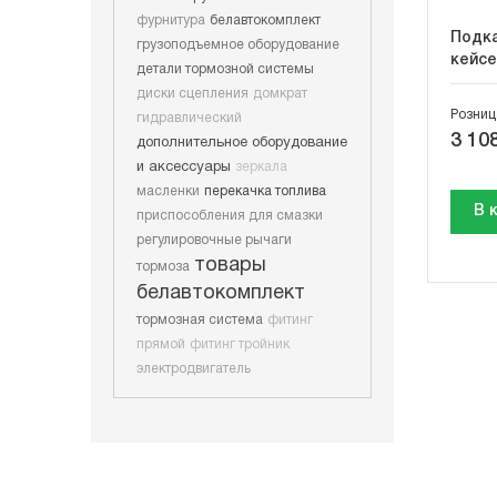
фурнитура
белавтокомплект
Подка
грузоподъемное оборудование
кейсе
детали тормозной системы
диски сцепления
домкрат
Розниц
гидравлический
3 108
дополнительное оборудование
и аксессуары
зеркала
масленки
перекачка топлива
В 
приспособления для смазки
регулировочные рычаги
товары
тормоза
белавтокомплект
тормозная система
фитинг
прямой
фитинг тройник
электродвигатель