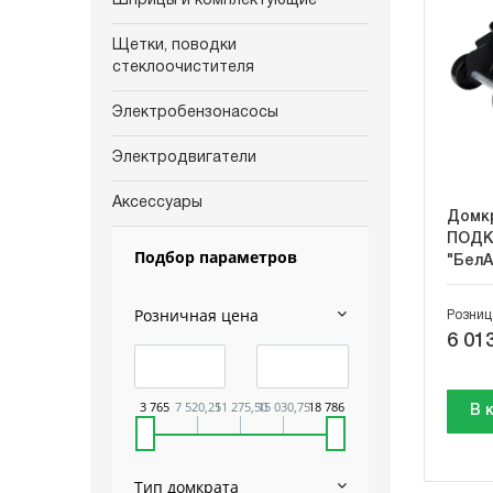
Шприцы и комплектующие
Щетки, поводки
стеклоочистителя
Электробензонасосы
Электродвигатели
Аксессуары
Домкр
ПОДКА
Подбор параметров
"БелА
Розничная цена
Розниц
6 013
3 765
7 520,25
11 275,50
15 030,75
18 786
В 
Тип домкрата