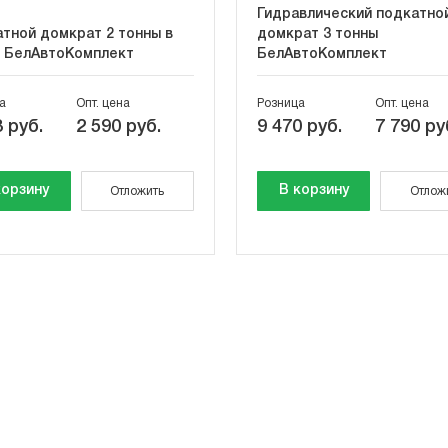
Гидравлический подкатно
тной домкрат 2 тонны в
домкрат 3 тонны
 БелАвтоКомплект
БелАвтоКомплект
а
Опт. цена
Розница
Опт. цена
 руб.
2 590 руб.
9 470 руб.
7 790 ру
корзину
В корзину
Отложить
Отлож