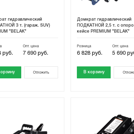
ат гидравлический
Домкрат гидравлический
ТНОЙ 3 т. (гараж. SUV)
ПОДКАТНОЙ 2,5 т. с опоро
IUM "BELAK"
кейсе PREMIUM "BELAK"
а
Опт. цена
Розница
Опт. цена
 руб.
7 690 руб.
6 828 руб.
5 690 ру
корзину
В корзину
Отложить
Отлож