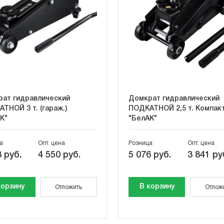
ат гидравлический
Домкрат гидравлический
ТНОЙ 3 т. (гараж.)
ПОДКАТНОЙ 2,5 т. Компак
К"
"БелАК"
а
Опт. цена
Розница
Опт. цена
 руб.
4 550 руб.
5 076 руб.
3 841 ру
корзину
В корзину
Отложить
Отлож