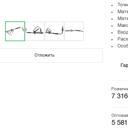
Точн
Мате
Мате
Макс
Вход
Расх
Особ
Отложить
Га
Розничн
7 316
Оптовая
5 581