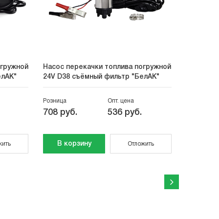
огружной
Насос перекачки топлива погружной
Насос дл
елАК"
24V D38 съёмный фильтр "БелАК"
масел 22
Розница
Опт. цена
Розница
708 руб.
536 руб.
17 921 
В корзину
В кор
жить
Отложить