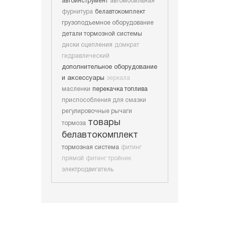
автоинструмент
автомобильная
фурнитура
белавтокомплект
грузоподъемное оборудование
детали тормозной системы
диски сцепления
домкрат
гидравлический
дополнительное оборудование
и аксессуары
зеркала
масленки
перекачка топлива
приспособления для смазки
регулировочные рычаги
товары
тормоза
белавтокомплект
тормозная система
фитинг
прямой
фитинг тройник
электродвигатель