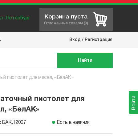
Корзина пуста
нкт-Петербург
Отложенные товары (0)
Вход
/
Регистрация
А
Найти
ый пистолет для масел, «БелАК»
аточный пистолет для
Войти
л, «БелАК»
: БАК.12007
Есть в наличии