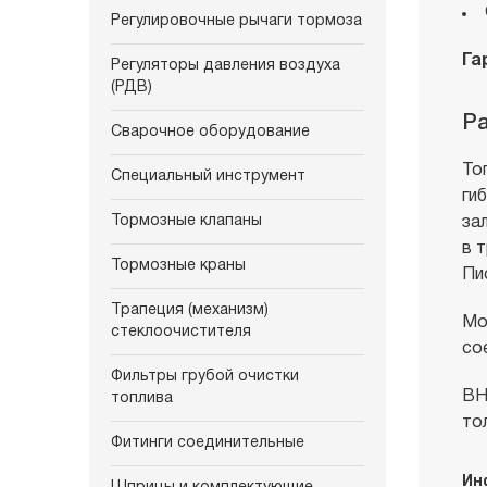
Регулировочные рычаги тормоза
Га
Регуляторы давления воздуха
(РДВ)
Ра
Сварочное оборудование
То
Специальный инструмент
ги
Тормозные клапаны
за
в 
Тормозные краны
Пи
Трапеция (механизм)
Мо
стеклоочистителя
со
Фильтры грубой очистки
ВН
топлива
то
Фитинги соединительные
Ин