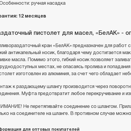
Особенности: ручная насадка
рантия: 12 месяцев
здаточный пистолет для масел, «БелАК» - о
пливораздаточный кран «БелАК» предназначен для работ с
бкий антикапельный носик, благодаря чему достигается ма
ливке масла. Помимо этого, гибкий носик позволяет залив
труднодоступных местах, не опасаясь пролива и попадания 
столет изготовлен из алюминия, за счет чего обладает не
нтаж к раздающему шлангу производится через поворот
единения. Муфта предотвратит любое перекручивание и изг
ИМАНИЕ! Не перетягивайте соединение со шлангом. Прилаг
лько на соединителе на шланге. В противном случае можно
формация для оптовых покупателей