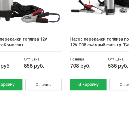
перекачки топлива 12V
Насос перекачки топлива п
тоКомплект
12V D38 съёмный фильтр "Б
Опт. цена
Розница
Опт. цена
 руб.
858 руб.
708 руб.
536 руб.
корзину
В корзину
Отложить
Отло