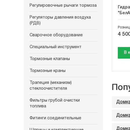
Регулировочные рычаги тормоза
Гидра
"БелА
Регуляторы давления воздуха
(РДВ)
Розниц
4 500
Сварочное оборудование
Специальный инструмент
В 
Тормозные клапаны
Тормозные краны
Трапеция (механизм)
Поп
стеклоочистителя
Фильтры грубой очистки
Домкр
топлива
Домкр
Фитинги соединительные
Домкр