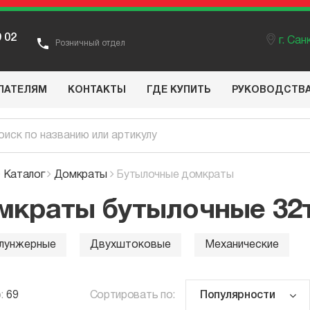
9 02
г. Са
Розничный отдел
ПАТЕЛЯМ
КОНТАКТЫ
ГДЕ КУПИТЬ
РУКОВОДСТВ
Каталог
Домкраты
Бутылочные домкраты
мкраты бутылочные 32
лунжерные
Двухштоковые
Механические
:
69
Сортировать по: