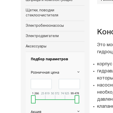
Шприцы и комплектующие
Щетки, поводки
стеклоочистителя
Электробензонасосы
Кон
Электродвигатели
Это мо
Аксессуары
гидроц
Подбор параметров
корпус
гидрав
Розничная цена
которы
насосн
необхо
1 266
25 819
50 372
74 925
99 478
давлен
клапан
Акция