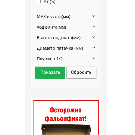
8т (
5
)
MAX высота(мм)
Ход винта(мм)
Высота подхвата(мм)
Диаметр пятачка (мм)
Плунжер 1/2