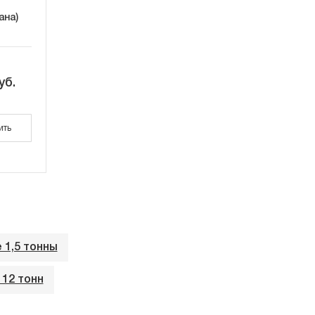
ана)
уб.
ить
1,5 тонны
12 тонн