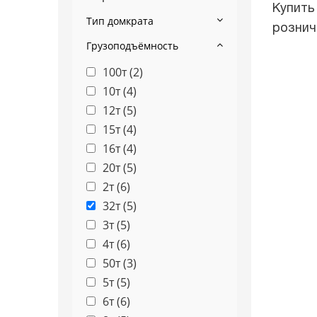
Купить
Тип домкрата
рознич
Грузоподъёмность
100т (
2
)
10т (
4
)
12т (
5
)
15т (
4
)
16т (
4
)
20т (
5
)
2т (
6
)
32т (
5
)
3т (
5
)
4т (
6
)
50т (
3
)
5т (
5
)
6т (
6
)