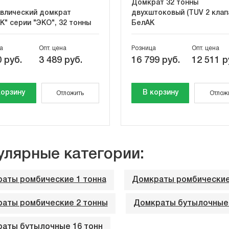
Домкрат 32 тонны
влический домкрат
двухштоковый (TUV 2 клап
К" серии "ЭКО", 32 тонны
БелАК
а
Опт. цена
Розница
Опт. цена
 руб.
3 489 руб.
16 799 руб.
12 511 р
корзину
В корзину
Отложить
Отлож
улярные категории:
аты ромбические 1 тонна
Домкраты ромбические 
аты ромбические 2 тонны
Домкраты бутылочные 
аты бутылочные 16 тонн