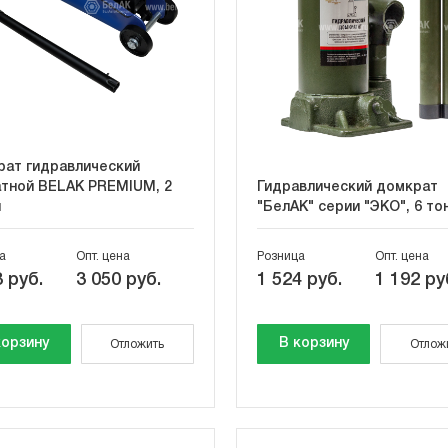
ат гидравлический
тной BELAK PREMIUM, 2
Гидравлический домкрат
ы
"БелАК" серии "ЭКО", 6 то
а
Опт. цена
Розница
Опт. цена
 руб.
3 050 руб.
1 524 руб.
1 192 ру
корзину
В корзину
Отложить
Отлож