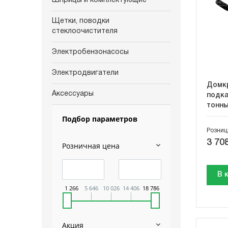
Шприцы и комплектующие
Щетки, поводки
стеклоочистителя
Электробензонасосы
Электродвигатели
Домкр
Аксессуары
подка
тонн
Подбор параметров
Розниц
3 708
Розничная цена
В 
1 266
5 646
10 026
14 406
18 786
Акция