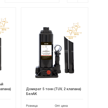
ый
лапана)
Домкрат 5 тонн (TUV, 2 клапана)
БелАК
Розница
Опт. цена