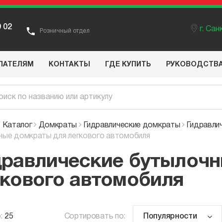
9 02
г. Са
Розничный отдел
ПАТЕЛЯМ
КОНТАКТЫ
ГДЕ КУПИТЬ
РУКОВОДСТВ
Каталог
Домкраты
Гидравлические домкраты
Гидравли
ные домкраты для легкового автомобиля
дравлические бутылочн
гкового автомобиля
:
25
Сортировать по: