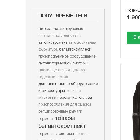
Розниц
ПОПУЛЯРНЫЕ ТЕГИ
1 906
автозапчасти грузовые
автозапчасти легковые
В 
автоинструмент
автомобильная
фурнитура
белавтокомплект
грузоподъемное оборудование
детали тормозной системы
диски сцепления
домкрат
гидравлический
дополнительное оборудование
и аксессуары
зеркала
масленки
перекачка топлива
приспособления для смазки
регулировочные рычаги
товары
тормоза
белавтокомплект
тормозная система
фитинг