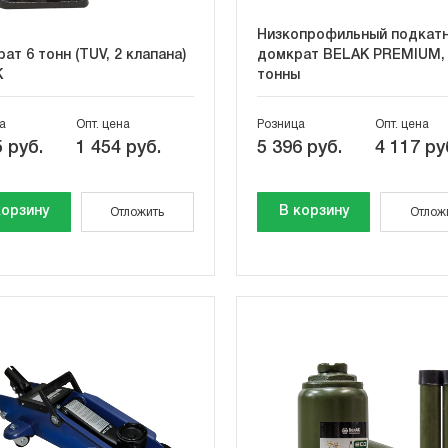
Низкопрофильный подкат
ат 6 тонн (TUV, 2 клапана)
домкрат BELAK PREMIUM, 
К
тонны
а
Опт. цена
Розница
Опт. цена
 руб.
1 454 руб.
5 396 руб.
4 117 ру
корзину
В корзину
Отложить
Отлож