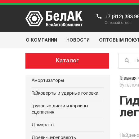
+7 (812) 383 9
Оптовый отдел
О КОМПАНИИ
НОВОСТИ
ОПТОВЫМ ПОКУ
Каталог
Главная
Амортизаторы
бутылоч
Гайковерты и ударные головки
Ги
Грузовые диски и корзины
ле
сцепления
Домкраты
Найдено
Дрели-шуруповерты