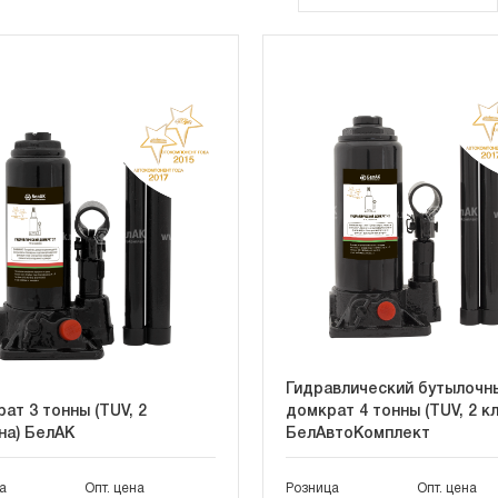
Гидравлический бутылочн
ат 3 тонны (TUV, 2
домкрат 4 тонны (TUV, 2 к
на) БелАК
БелАвтоКомплект
а
Опт. цена
Розница
Опт. цена