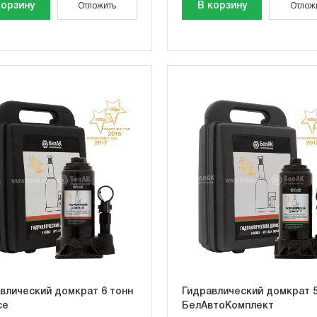
корзину
В корзину
Отложить
Отлож
влический домкрат 6 тонн
Гидравлический домкрат 5
се
БелАвтоКомплект