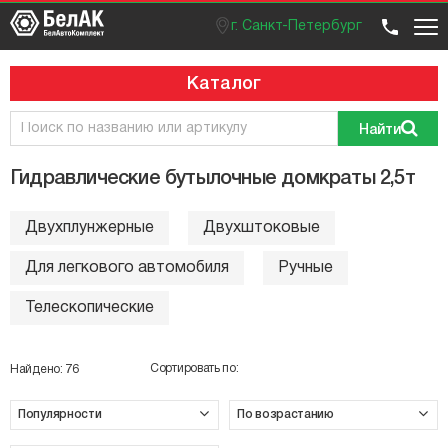
г. Санкт-Петербург
Оптовый отдел
Розничный отдел
+7 (812) 383 99 02
Вход / регистрация
Каталог
Найти
Гидравлические бутылочные домкраты 2,5т
Двухплунжерные
Двухштоковые
Для легкового автомобиля
Ручные
Телескопические
Сортировать по:
Найдено:
76