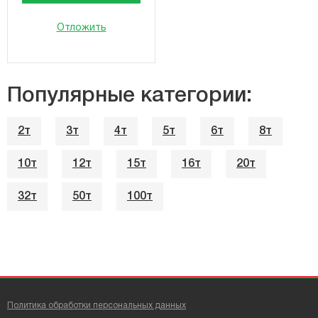
Отложить
Популярные категории:
2т
3т
4т
5т
6т
8т
10т
12т
15т
16т
20т
32т
50т
100т
Политика обработки персональных данных