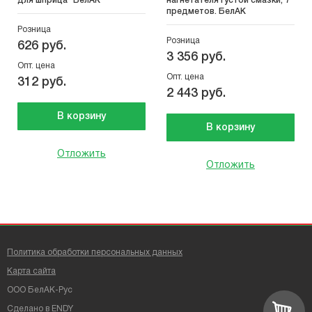
для шприца "БелАК"
нагнетателя густой смазки, 7
предметов. БелАК
Розница
Розница
626 руб.
3 356 руб.
Опт. цена
Опт. цена
312 руб.
2 443 руб.
В корзину
В корзину
Отложить
Отложить
Политика обработки персональных данных
Карта сайта
ООО БелАК-Рус
Сделано в
ENDY