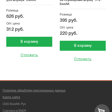
для шприца "БелАК"
на плунжерный шприц "Н-2".
БелАК
Розница
Розница
626 руб.
395 руб.
Опт. цена
Опт. цена
312 руб.
220 руб.
В корзину
В корзину
Отложить
Отложить
Политика обработки персональных данных
Карта сайта
ООО БелАК-Рус
Сделано в
ENDY