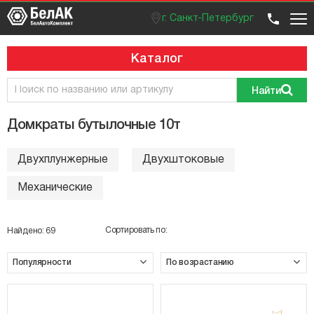
г. Санкт-Петербург
Оптовый отдел
Розничный отдел
+7 (812) 383 99 02
Вход / регистрация
Каталог
Найти
Домкраты бутылочные 10т
Двухплунжерные
Двухштоковые
Механические
Сортировать по:
Найдено:
69